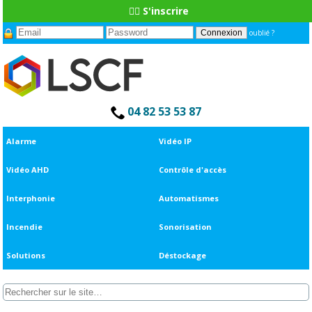
👆🏼 S'inscrire
oublié ?
04 82 53 53 87
Alarme
Vidéo IP
Vidéo AHD
Contrôle d'accès
Interphonie
Automatismes
Incendie
Sonorisation
Solutions
Déstockage