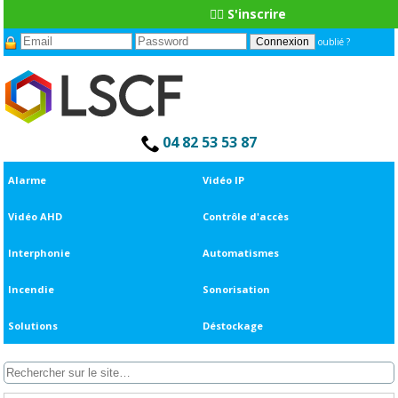
👆🏼 S'inscrire
oublié ?
04 82 53 53 87
Alarme
Vidéo IP
Vidéo AHD
Contrôle d'accès
Interphonie
Automatismes
Incendie
Sonorisation
Solutions
Déstockage