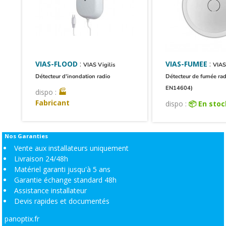
VIAS-FLOOD
:
VIAS-FUMEE
:
VIAS Vigilis
VIAS
Détecteur d'inondation radio
Détecteur de fumée radi
EN14604)
dispo :
🏭
Fabricant
dispo :
📦 En sto
Nos Garanties
Vente aux installateurs uniquement
Livraison 24/48h
Matériel garanti jusqu'à 5 ans
Garantie échange standard 48h
Assistance installateur
Devis rapides et documentés
panoptix.fr