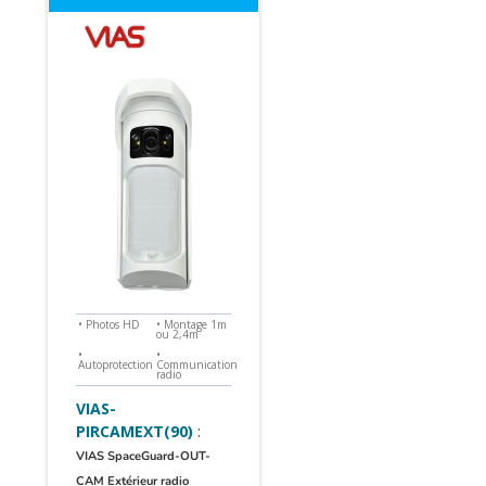
• Photos HD
• Montage 1m
ou 2,4m
•
•
Autoprotection
Communication
radio
VIAS-
PIRCAMEXT(90)
:
VIAS SpaceGuard-OUT-
CAM Extérieur radio