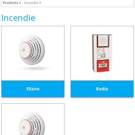
Produits
Incendie
Incendie
Filaire
Radio