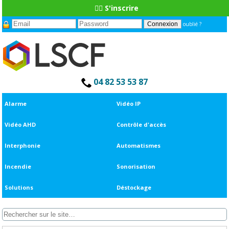
👆🏼 S'inscrire
oublié ?
04 82 53 53 87
Alarme
Vidéo IP
Vidéo AHD
Contrôle d'accès
Interphonie
Automatismes
Incendie
Sonorisation
Solutions
Déstockage