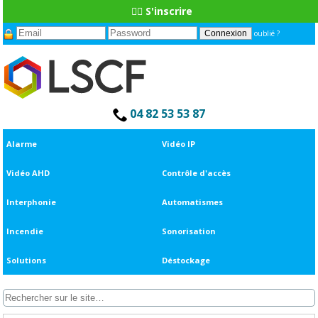
👆🏼 S'inscrire
oublié ?
04 82 53 53 87
Alarme
Vidéo IP
Vidéo AHD
Contrôle d'accès
Interphonie
Automatismes
Incendie
Sonorisation
Solutions
Déstockage