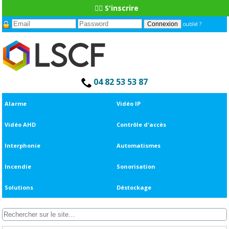
👆🏼 S'inscrire
oublié ?
04 82 53 53 87
Alarme
Vidéo IP
Vidéo AHD
Contrôle d'accès
Interphonie
Automatismes
Incendie
Sonorisation
Solutions
Déstockage