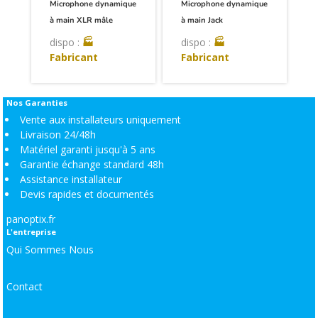
Microphone dynamique
Microphone dynamique
à main XLR mâle
à main Jack
dispo :
🏭
dispo :
🏭
Fabricant
Fabricant
Nos Garanties
Vente aux installateurs uniquement
Livraison 24/48h
Matériel garanti jusqu'à 5 ans
Garantie échange standard 48h
Assistance installateur
Devis rapides et documentés
panoptix.fr
L'entreprise
Qui Sommes Nous
Contact