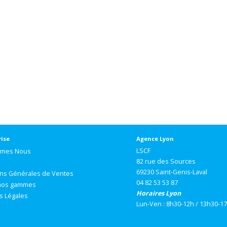
rise
Agence Lyon
LSCF
mmes Nous
82 rue des Sources
69230 Saint-Genis-Laval
ons Générales de Ventes
04 82 53 53 87
nos gammes
Horaires Lyon
s Légales
Lun-Ven : 8h30-12h / 13h30-1