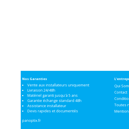
Nos Garanties
L'entrep
Vente aux installateurs uniquement
Qui So
Livraison 24/48h
Contact
Matériel garanti jusqu'à 5 ans
Conditi
Garantie échange standard 48h
Toutes 
Assistance installateur
Devis rapides et documentés
Mention
panoptix.fr