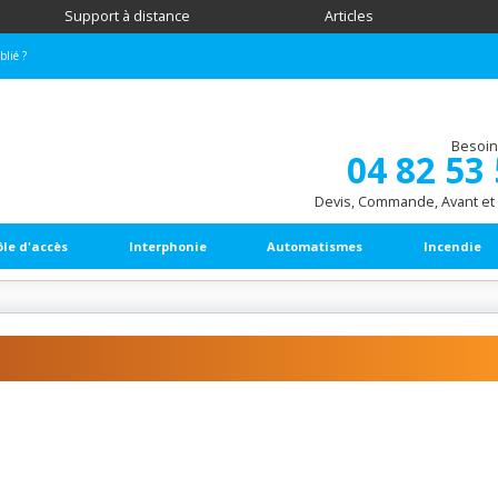
Support à distance
Articles
blié ?
Besoin
04 82 53
Devis, Commande, Avant et
ôle d'accès
Interphonie
Automatismes
Incendie