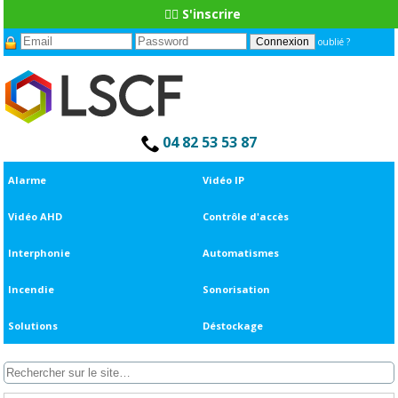
👆🏼 S'inscrire
oublié ?
04 82 53 53 87
Alarme
Vidéo IP
Vidéo AHD
Contrôle d'accès
Interphonie
Automatismes
Incendie
Sonorisation
Solutions
Déstockage