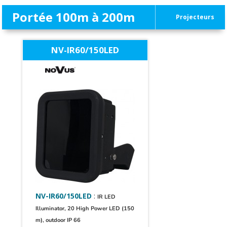
Portée 100m à 200m
Projecteurs
NV-IR60/150LED
NV-IR60/150LED
:
IR LED
Illuminator, 20 High Power LED (150
m), outdoor IP 66