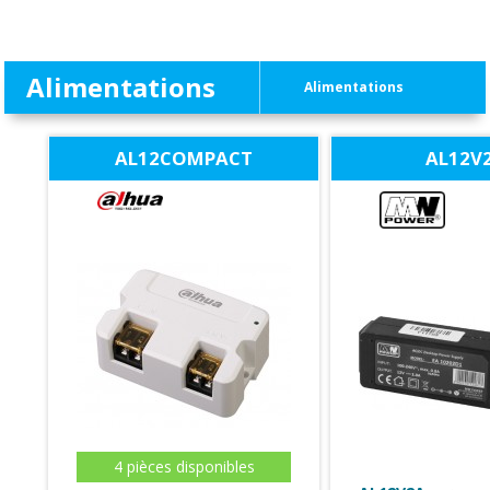
Alimentations
Alimentations
AL12COMPACT
AL12V
4 pièces disponibles