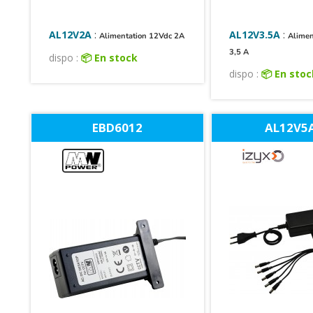
AL12V2A
:
AL12V3.5A
:
Alimentation 12Vdc 2A
Alimen
3,5 A
dispo :
📦 En stock
dispo :
📦 En sto
EBD6012
AL12V5