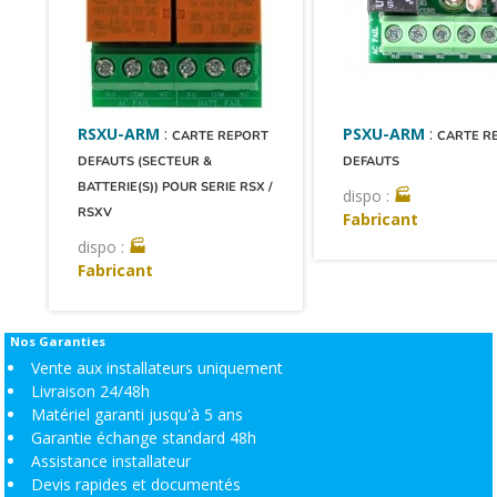
RSXU-ARM
:
PSXU-ARM
:
CARTE REPORT
CARTE RE
DEFAUTS (SECTEUR &
DEFAUTS
BATTERIE(S)) POUR SERIE RSX /
dispo :
🏭
RSXV
Fabricant
dispo :
🏭
Fabricant
Nos Garanties
Vente aux installateurs uniquement
Livraison 24/48h
Matériel garanti jusqu'à 5 ans
Garantie échange standard 48h
Assistance installateur
Devis rapides et documentés