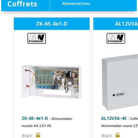
Coffrets
Alimentations
ZK-65-4x1-D
AL12V3A
ZK-65-4x1-D
:
AL12V3A-4S
:
Alimentation
Coff
murale 4A 12V 4S
Alimentation mural 12V
dispo :
🏭
dispo :
🏭