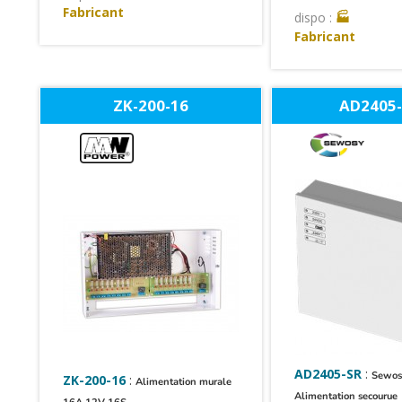
Fabricant
dispo :
🏭
Fabricant
ZK-200-16
AD2405
AD2405-SR
:
Sewos
ZK-200-16
:
Alimentation murale
Alimentation secourue