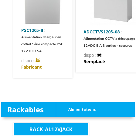
PSC1205-II
:
ADCCTVS1205-08
:
Alimentation chargeur en
Alimentation CCTV à découpage
coffret Série compacte PSC
12VDC 5 A 8 sorties - secourue
12V DC / 5A
dispo :
🔀
dispo :
🏭
Remplacé
Fabricant
Rackables
Alimentations
RACK-AL12VJACK