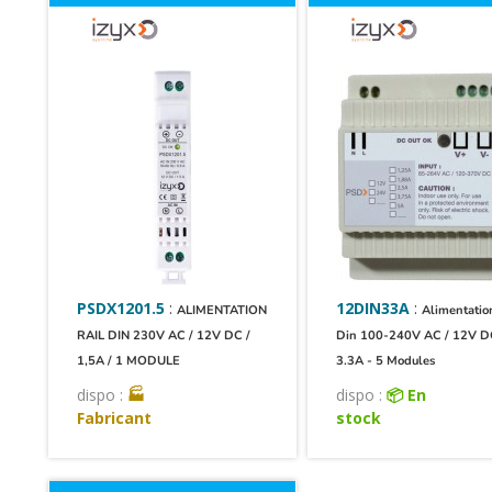
PSDX1201.5
:
12DIN33A
:
ALIMENTATION
Alimentatio
RAIL DIN 230V AC / 12V DC /
Din 100-240V AC / 12V D
1,5A / 1 MODULE
3.3A - 5 Modules
dispo :
🏭
dispo :
📦 En
Fabricant
stock