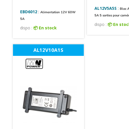
AL12V5A5S
:
Bloc 
EBD6012
:
Alimentation 12V 60W
5A 5 sorties pour camé
5A
dispo :
📦 En sto
dispo :
📦 En stock
AL12V10A1S