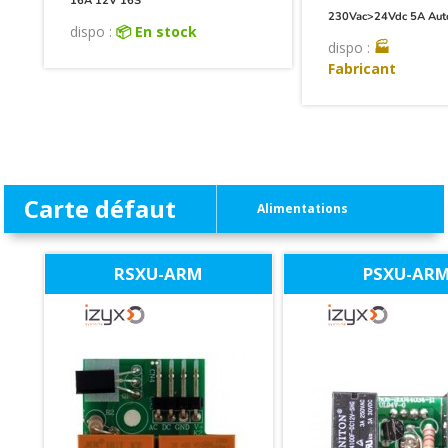
16A 12V 16S
230Vac>24Vdc 5A Auto
dispo :
📦 En stock
dispo :
🏭
Fabricant
Carte défaut
Alimentations
RSXU-ARM
PSXU-AR