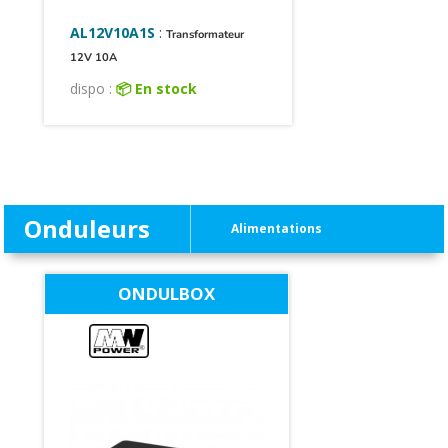
AL12V10A1S
:
Transformateur
12V 10A
dispo :
📦 En stock
Onduleurs
Alimentations
ONDULBOX