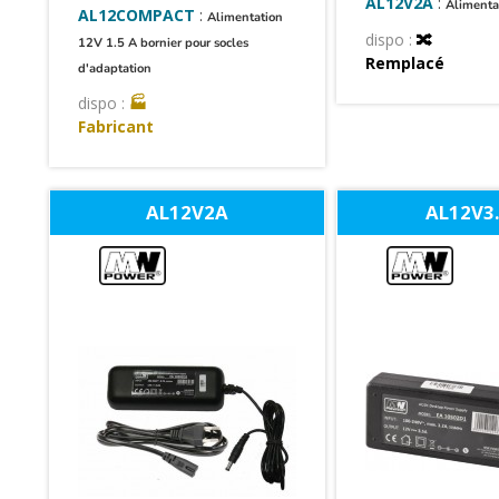
AL12V2A
:
Alimenta
AL12COMPACT
:
Alimentation
dispo :
🔀
12V 1.5 A bornier pour socles
Remplacé
d'adaptation
dispo :
🏭
Fabricant
AL12V2A
AL12V3