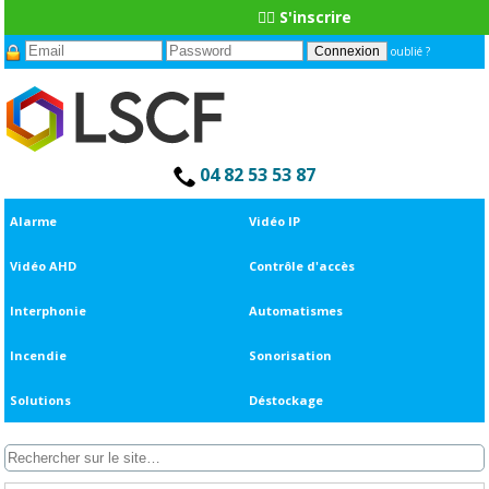
👆🏼 S'inscrire
oublié ?
04 82 53 53 87
Alarme
Vidéo IP
Vidéo AHD
Contrôle d'accès
Interphonie
Automatismes
Incendie
Sonorisation
Solutions
Déstockage