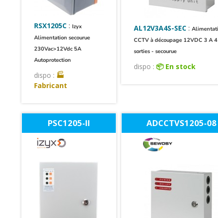
RSX1205C
:
Izyx
AL12V3A4S-SEC
:
Alimentat
Alimentation secourue
CCTV à découpage 12VDC 3 A 4
230Vac>12Vdc 5A
sorties - secourue
Autoprotection
dispo :
📦 En stock
dispo :
🏭
Fabricant
PSC1205-II
ADCCTVS1205-08