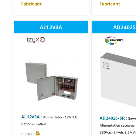
Fabricant
Fabricant
AL12V3A
AD24025
AL12V3A
:
Alimentation 12V 3A
AD24025-SR
:
Sew
CCTV en coffret
Alimentation secourue
230Vac>24Vdc 2,5A Au
dispo :
🏭