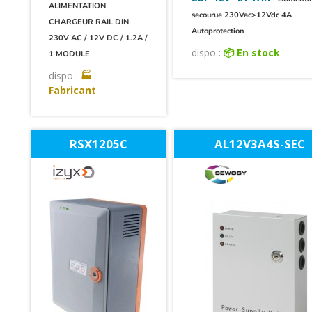
ALIMENTATION
secourue 230Vac>12Vdc 4A
CHARGEUR RAIL DIN
Autoprotection
230V AC / 12V DC / 1.2A /
dispo :
📦 En stock
1 MODULE
dispo :
🏭
Fabricant
RSX1205C
AL12V3A4S-SEC