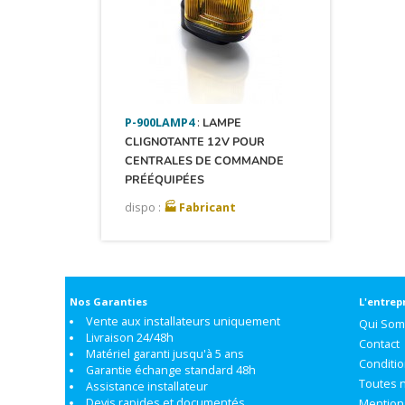
P-900LAMP4
:
LAMPE
CLIGNOTANTE 12V POUR
CENTRALES DE COMMANDE
PRÉÉQUIPÉES
dispo :
🏭 Fabricant
Nos Garanties
L'entrep
Vente aux installateurs uniquement
Qui So
Livraison 24/48h
Contact
Matériel garanti jusqu'à 5 ans
Conditi
Garantie échange standard 48h
Toutes 
Assistance installateur
Devis rapides et documentés
Mention