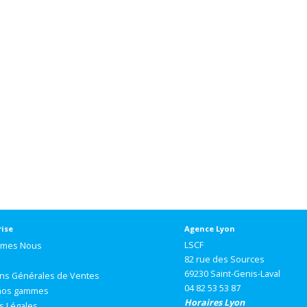
rise
Agence Lyon
LSCF
mmes Nous
82 rue des Sources
69230 Saint-Genis-Laval
ons Générales de Ventes
04 82 53 53 87
nos gammes
Horaires Lyon
s Légales