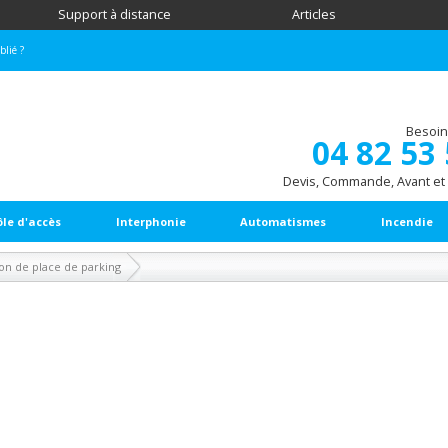
Support à distance
Articles
blié ?
Besoin
04 82 53
Devis, Commande, Avant et
ôle d'accès
Interphonie
Automatismes
Incendie
on de place de parking