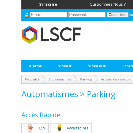
S'inscrire
Qui Sommes Nous ?
ou
Alarme
Vidéo IP
Vidéo AHD
Contr
Produits
Automatismes
Parking
Arceau de réservati
Automatismes > Parking
Accès Rapide
12 V
Accessoires