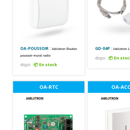
OA-POUSSOIR
:
GD-04P
:
Jablotron Bouton
Jablotron L
poussoir mural radio
dispo :
📦 En sto
dispo :
📦 En stock
OA-RTC
OA-ACC