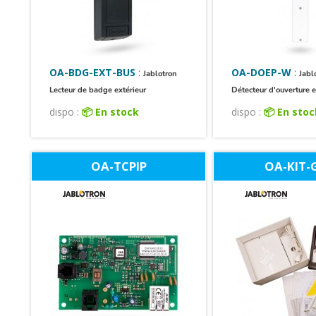
OA-BDG-EXT-BUS
:
OA-DOEP-W
:
Jablotron
Jabl
Lecteur de badge extérieur
Détecteur d'ouverture e
dispo :
📦 En stock
dispo :
📦 En sto
OA-TCPIP
OA-KIT-