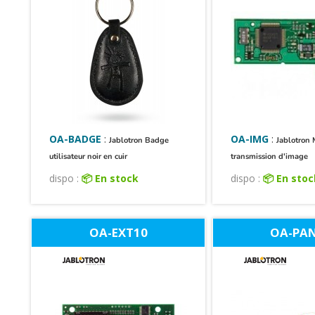
OA-BADGE
:
OA-IMG
:
Jablotron Badge
Jablotron
utilisateur noir en cuir
transmission d'image
dispo :
📦 En stock
dispo :
📦 En sto
OA-EXT10
OA-PAN