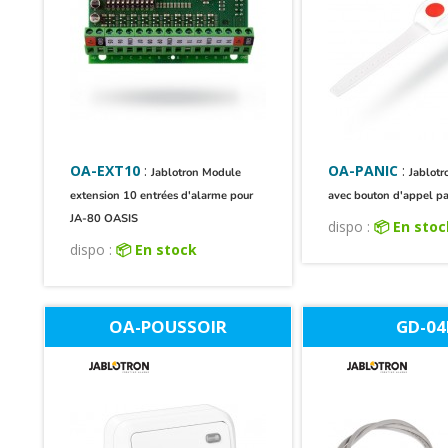
OA-EXT10
:
OA-PANIC
:
Jablotron Module
Jablotr
extension 10 entrées d'alarme pour
avec bouton d'appel p
JA-80 OASIS
dispo :
📦 En sto
dispo :
📦 En stock
OA-POUSSOIR
GD-04