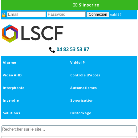
👆🏼 S'inscrire
oublié ?
04 82 53 53 87
Alarme
Vidéo IP
Vidéo AHD
Contrôle d'accès
Interphonie
Automatismes
Incendie
Sonorisation
Solutions
Déstockage