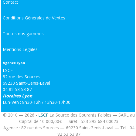
Contact
Conditions Générales de Ventes
Toutes nos gammes
Mentions Légales
Agence Lyon
LSCF
82 rue des Sources
69230 Saint-Genis-Laval
04 82 53 53 87
Horaires Lyon
Lun-Ven : 8h30-12h / 13h30-17h30
© 2010 — 2026 -
LSCF
La Source des Courants Faibles — SARL au
Capital de 10 000,00€ — Siret : 523 393 684 00023
Agence : 82 rue des Sources — 69230 Saint-Genis-Laval — Tel : 04
82 53 53 87