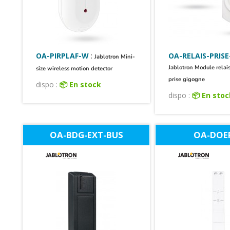
OA-PIRPLAF-W
:
OA-RELAIS-PRIS
Jablotron Mini-
Jablotron Module relais
size wireless motion detector
prise gigogne
dispo :
📦 En stock
dispo :
📦 En sto
OA-BDG-EXT-BUS
OA-DOE