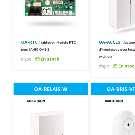
OA-RTC
:
OA-ACCES
:
Jablotron Module RTC
Jablot
pour JA-80 OASIS
d'interfacage pour lecte
extérieur
dispo :
📦 En stock
dispo :
📦 En sto
OA-RELAIS-W
OA-BRIS-V