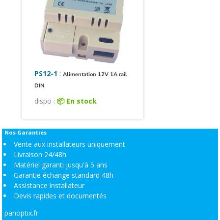
PS12-1
:
Alimentation 12V 1A rail
DIN
dispo :
📦 En stock
Nos Garanties
Vente aux installateurs uniquement
Livraison 24/48h
Matériel garanti jusqu'à 5 ans
Garantie échange standard 48h
Assistance installateur
Devis rapides et documentés
panoptix.fr