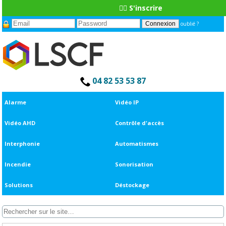
👆🏼 S'inscrire
oublié ?
04 82 53 53 87
Alarme
Vidéo IP
Vidéo AHD
Contrôle d'accès
Interphonie
Automatismes
Incendie
Sonorisation
Solutions
Déstockage