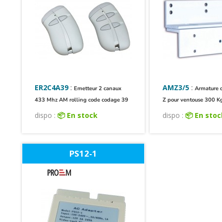
ER2C4A39
:
AMZ3/5
:
Emetteur 2 canaux
Armature 
433 Mhz AM rolling code codage 39
Z pour ventouse 300 K
dispo :
📦 En stock
dispo :
📦 En sto
PS12-1