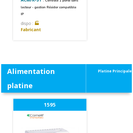
Centrale 1 porte sans
lecteur - gestion Résidor compatible
IP
dispo :
🏭
Fabricant
Alimentation
Platine Principale
platine
1595