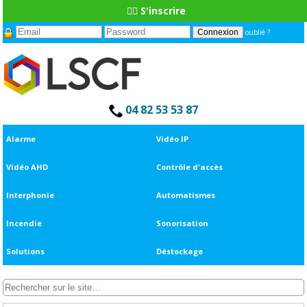
👆🏼 S'inscrire
oublié ?
04 82 53 53 87
Alarme
Vidéo IP
Vidéo AHD
Contrôle d'accès
Interphonie
Automatismes
Incendie
Sonorisation
Solutions
Déstockage