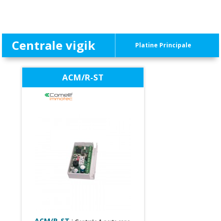
Centrale vigik
Platine Principale
ACM/R-ST
ACM/R-ST
: