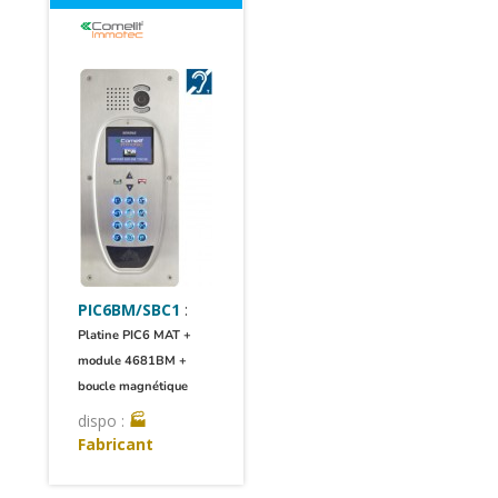
PIC6BM/SBC1
:
Platine PIC6 MAT +
module 4681BM +
boucle magnétique
dispo :
🏭
Fabricant