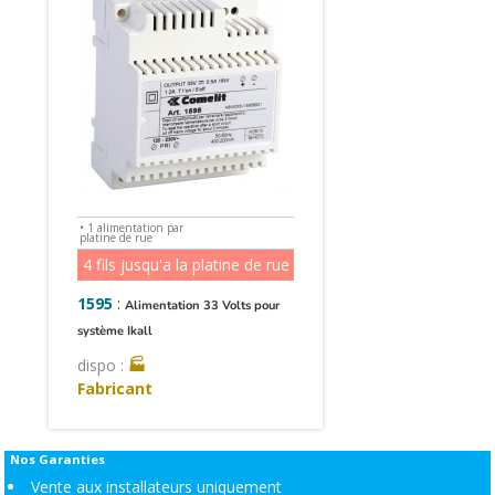
• 1 alimentation par
platine de rue
4 fils jusqu'a la platine de rue
1595
:
Alimentation 33 Volts pour
système Ikall
dispo :
🏭
Fabricant
Nos Garanties
Vente aux installateurs uniquement