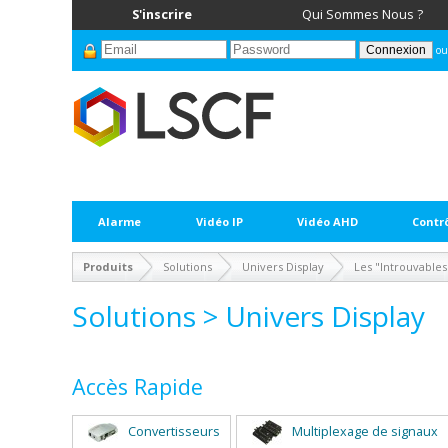
S'inscrire
Qui Sommes Nous ?
ou
Alarme
Vidéo IP
Vidéo AHD
Contr
Produits
Solutions
Univers Display
Les "Introuvables
Solutions > Univers Display
Accès Rapide
Convertisseurs
Multiplexage de signaux