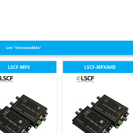
Les "Introuvables"
LSCF-MPX
LSCF-MPXAHD