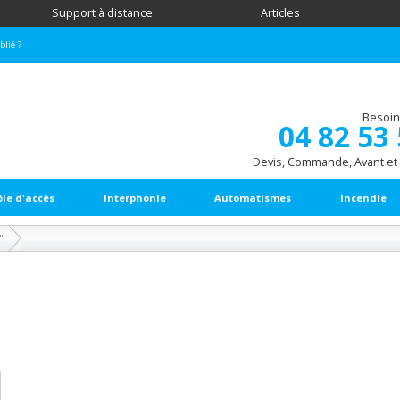
Support à distance
Articles
blié ?
Besoin
04 82 53
Devis, Commande, Avant et
ôle d'accès
Interphonie
Automatismes
Incendie
"