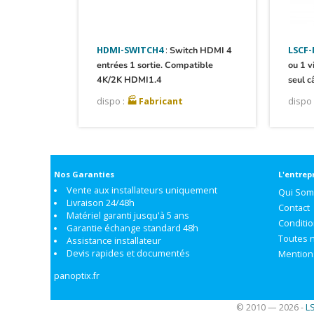
HDMI-SWITCH4
:
Switch HDMI 4
LSCF
entrées 1 sortie. Compatible
ou 1 v
4K/2K HDMI1.4
seul c
dispo :
🏭 Fabricant
dispo 
Nos Garanties
L'entrep
Vente aux installateurs uniquement
Qui So
Livraison 24/48h
Contact
Matériel garanti jusqu'à 5 ans
Conditi
Garantie échange standard 48h
Toutes 
Assistance installateur
Devis rapides et documentés
Mention
panoptix.fr
© 2010 — 2026 -
L