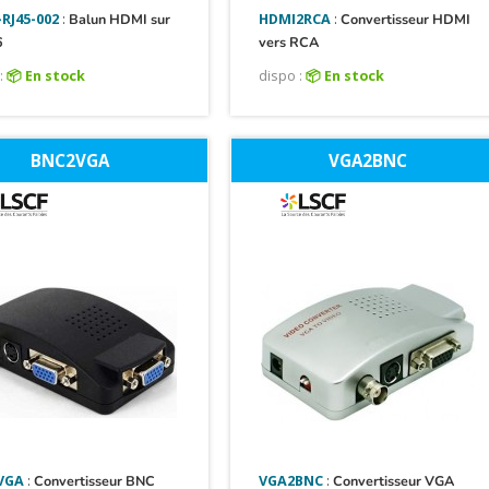
RJ45-002
:
Balun HDMI sur
HDMI2RCA
:
Convertisseur HDMI
6
vers RCA
:
📦 En stock
dispo :
📦 En stock
BNC2VGA
VGA2BNC
VGA
:
Convertisseur BNC
VGA2BNC
:
Convertisseur VGA