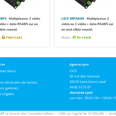
-MPX
:
Multiplexeur 2 vidéo
LSCF-MPXAHD
:
Multiplexeur 2
idéo + data RS485 sur un
vidéo ou 1 vidéo + data RS485 sur
âble coaxial
un seul câble coaxial
:
🏭 Fabricant
dispo :
📦 En stock
rise
Agence Lyon
LSCF
mmes Nous
82 rue des Sources
69230 Saint-Genis-Laval
ons Générales de Ventes
04 82 53 53 87
nos gammes
Horaires Lyon
s Légales
Lun-Ven : 8h30-12h / 13h30-1
SCF
La Source des Courants Faibles — SARL au Capital de 10 000,00€ — Siret